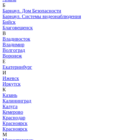
Б
Барнаул. Дом Безопасности
Барнаул. Системы видеонаблюдения
Бийск
Благовещенск
В
Владивосток
Владимир
Волгоград
Воронеж
Е
Екатеринбург
И
Ижевск
Иркутск
К
Казань
Калининград
Калуга
Кемерово
Краснодар
Красноярск
Красноярск
М