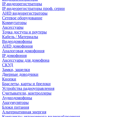
IP-видеорегистраторы
IP-видеорегистраторы проф. серии
AHD видеорегистраторы
Сетевое оборудование
Коммутаторы
Аксессуары
Точка доступа и роутеры
Кабель / Материалы
Видеодомофоны
AHD домофония
Аналоговая домофония
IP домофония
Аксессуары для домофона
СКУД
Замки, защелки
Дверные доводчики
Кнопки
Браслеты, карты и брелоки
Устройства радиоуправления
Считыватели, контроллеры
Аудиодомофоны
Аккумуляторы
Блоки питания
Альтернативная энергия
Комплекты автономного видеонаблюдения