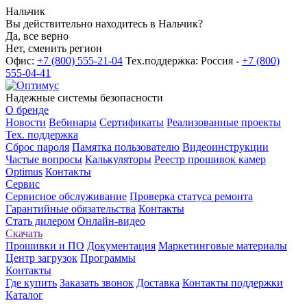
Нальчик
Вы действительно находитесь в Нальчик?
Да, все верно
Нет, сменить регион
Офис:
+7 (800) 555-21-04
Тех.поддержка: Россия -
+7 (800)
555-04-41
Надежные системы безопасности
О бренде
Новости
Вебинары
Сертификаты
Реализованные проекты
Тех. поддержка
Сброс пароля
Памятка пользователю
Видеоинструкции
Частые вопросы
Калькуляторы
Реестр прошивок камер
Optimus
Контакты
Сервис
Сервисное обслуживание
Проверка статуса ремонта
Гарантийные обязательства
Контакты
Стать дилером
Онлайн-видео
Скачать
Прошивки и ПО
Документация
Маркетинговые материалы
Центр загрузок
Программы
Контакты
Где купить
Заказать звонок
Доставка
Контакты поддержки
Каталог