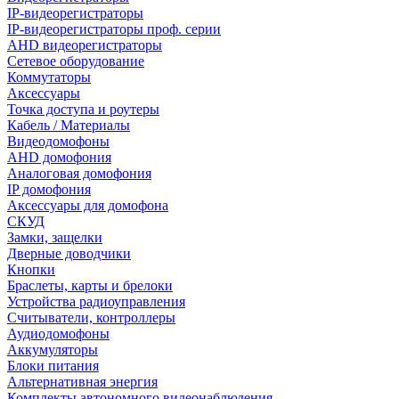
IP-видеорегистраторы
IP-видеорегистраторы проф. серии
AHD видеорегистраторы
Сетевое оборудование
Коммутаторы
Аксессуары
Точка доступа и роутеры
Кабель / Материалы
Видеодомофоны
AHD домофония
Аналоговая домофония
IP домофония
Аксессуары для домофона
СКУД
Замки, защелки
Дверные доводчики
Кнопки
Браслеты, карты и брелоки
Устройства радиоуправления
Считыватели, контроллеры
Аудиодомофоны
Аккумуляторы
Блоки питания
Альтернативная энергия
Комплекты автономного видеонаблюдения