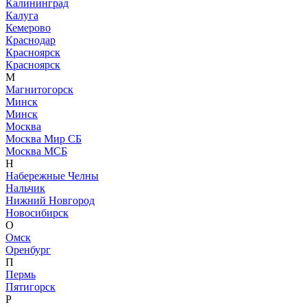
Калининград
Калуга
Кемерово
Краснодар
Красноярск
Красноярск
М
Магнитогорск
Минск
Минск
Москва
Москва Мир СБ
Москва МСБ
Н
Набережные Челны
Нальчик
Нижний Новгород
Новосибирск
О
Омск
Оренбург
П
Пермь
Пятигорск
Р