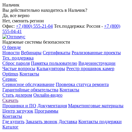
Нальчик
Вы действительно находитесь в Нальчик?
Да, все верно
Нет, сменить регион
Офис:
+7 (800) 555-21-04
Тех.поддержка: Россия -
+7 (800)
555-04-41
Надежные системы безопасности
О бренде
Новости
Вебинары
Сертификаты
Реализованные проекты
Тех. поддержка
Сброс пароля
Памятка пользователю
Видеоинструкции
Частые вопросы
Калькуляторы
Реестр прошивок камер
Optimus
Контакты
Сервис
Сервисное обслуживание
Проверка статуса ремонта
Гарантийные обязательства
Контакты
Стать дилером
Онлайн-видео
Скачать
Прошивки и ПО
Документация
Маркетинговые материалы
Центр загрузок
Программы
Контакты
Где купить
Заказать звонок
Доставка
Контакты поддержки
Каталог