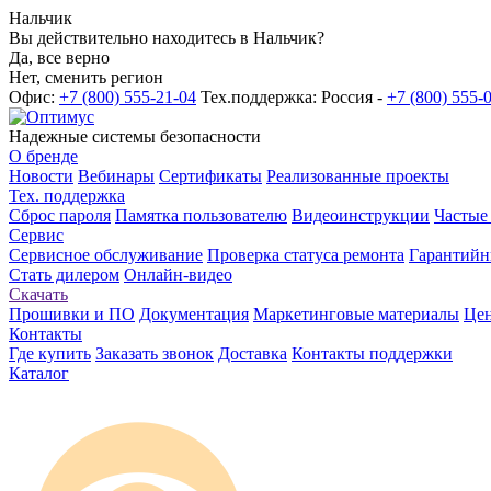
Нальчик
Вы действительно находитесь в Нальчик?
Да, все верно
Нет, сменить регион
Офис:
+7 (800) 555-21-04
Тех.поддержка: Россия -
+7 (800) 555-
Надежные системы безопасности
О бренде
Новости
Вебинары
Сертификаты
Реализованные проекты
Тех. поддержка
Сброс пароля
Памятка пользователю
Видеоинструкции
Частые
Сервис
Сервисное обслуживание
Проверка статуса ремонта
Гарантийн
Стать дилером
Онлайн-видео
Скачать
Прошивки и ПО
Документация
Маркетинговые материалы
Цен
Контакты
Где купить
Заказать звонок
Доставка
Контакты поддержки
Каталог