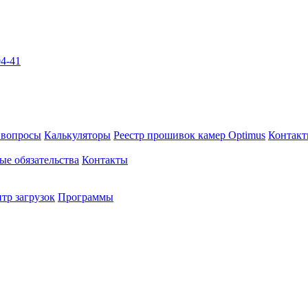
04-41
 вопросы
Калькуляторы
Реестр прошивок камер Optimus
Контак
ые обязательства
Контакты
тр загрузок
Программы