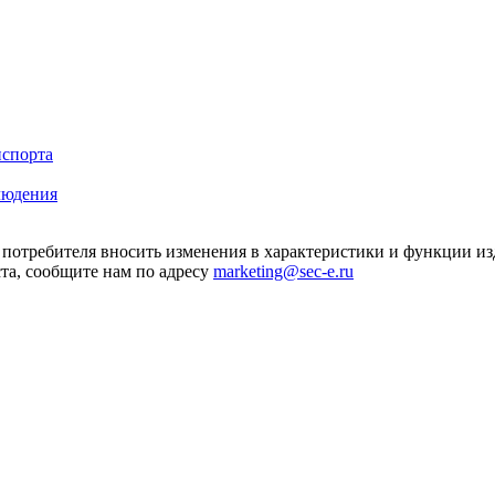
нспорта
людения
я потребителя вносить изменения в характеристики и функции и
та, сообщите нам по адресу
marketing@sec-e.ru