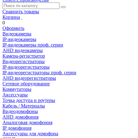
Сравнить товары
Корзина
0
Оформить
Видеокамеры
IP-видеокамеры
IP-видеокамеры проф. серии
AHD видеокамеры
Камера-регистратор
Видеорегистраторы
IP-видеорегистраторы
IP-видеорегистраторы проф. серии
AHD видеорегистраторы
Сетевое оборудование
Коммутаторы
Аксессуары
Точка доступа и роутеры
Кабель / Материалы
Видеодомофоны
AHD домофония
Аналоговая домофония
IP домофония
Аксессуары для домофона