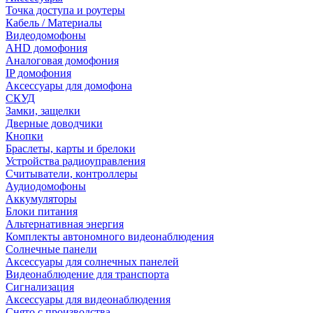
Точка доступа и роутеры
Кабель / Материалы
Видеодомофоны
AHD домофония
Аналоговая домофония
IP домофония
Аксессуары для домофона
СКУД
Замки, защелки
Дверные доводчики
Кнопки
Браслеты, карты и брелоки
Устройства радиоуправления
Считыватели, контроллеры
Аудиодомофоны
Аккумуляторы
Блоки питания
Альтернативная энергия
Комплекты автономного видеонаблюдения
Солнечные панели
Аксессуары для солнечных панелей
Видеонаблюдение для транспорта
Сигнализация
Аксессуары для видеонаблюдения
Снято с производства