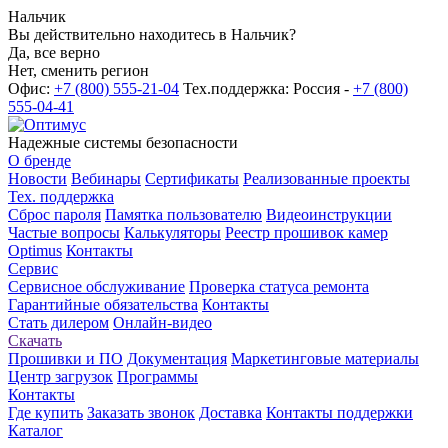
Нальчик
Вы действительно находитесь в Нальчик?
Да, все верно
Нет, сменить регион
Офис:
+7 (800) 555-21-04
Тех.поддержка: Россия -
+7 (800)
555-04-41
Надежные системы безопасности
О бренде
Новости
Вебинары
Сертификаты
Реализованные проекты
Тех. поддержка
Сброс пароля
Памятка пользователю
Видеоинструкции
Частые вопросы
Калькуляторы
Реестр прошивок камер
Optimus
Контакты
Сервис
Сервисное обслуживание
Проверка статуса ремонта
Гарантийные обязательства
Контакты
Стать дилером
Онлайн-видео
Скачать
Прошивки и ПО
Документация
Маркетинговые материалы
Центр загрузок
Программы
Контакты
Где купить
Заказать звонок
Доставка
Контакты поддержки
Каталог