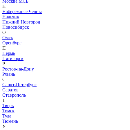
Москва МСБ
Н
Набережные Челны
Нальчик
Нижний Новгород
Новосибирск
О
Омск
Оренбург
П
Пермь
Пятигорск
Р
Ростов-на-Дону
Рязань
С
Санкт-Петербург
Саратов
Ставрополь
Т
Тверь
Томск
Тула
Тюмень
У