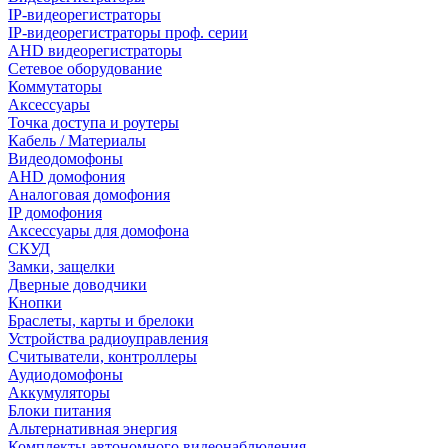
IP-видеорегистраторы
IP-видеорегистраторы проф. серии
AHD видеорегистраторы
Сетевое оборудование
Коммутаторы
Аксессуары
Точка доступа и роутеры
Кабель / Материалы
Видеодомофоны
AHD домофония
Аналоговая домофония
IP домофония
Аксессуары для домофона
СКУД
Замки, защелки
Дверные доводчики
Кнопки
Браслеты, карты и брелоки
Устройства радиоуправления
Считыватели, контроллеры
Аудиодомофоны
Аккумуляторы
Блоки питания
Альтернативная энергия
Комплекты автономного видеонаблюдения