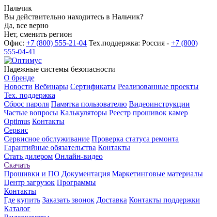
Нальчик
Вы действительно находитесь в Нальчик?
Да, все верно
Нет, сменить регион
Офис:
+7 (800) 555-21-04
Тех.поддержка: Россия -
+7 (800)
555-04-41
Надежные системы безопасности
О бренде
Новости
Вебинары
Сертификаты
Реализованные проекты
Тех. поддержка
Сброс пароля
Памятка пользователю
Видеоинструкции
Частые вопросы
Калькуляторы
Реестр прошивок камер
Optimus
Контакты
Сервис
Сервисное обслуживание
Проверка статуса ремонта
Гарантийные обязательства
Контакты
Стать дилером
Онлайн-видео
Скачать
Прошивки и ПО
Документация
Маркетинговые материалы
Центр загрузок
Программы
Контакты
Где купить
Заказать звонок
Доставка
Контакты поддержки
Каталог