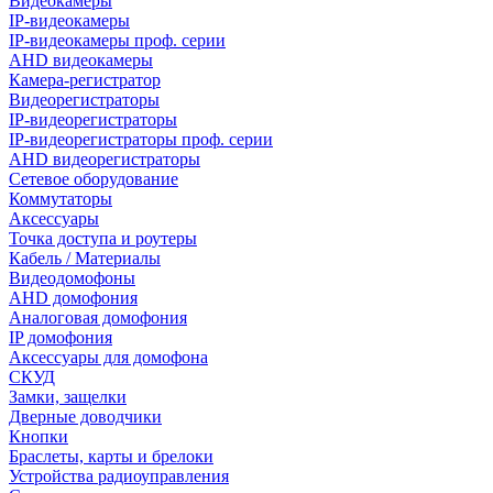
Видеокамеры
IP-видеокамеры
IP-видеокамеры проф. серии
AHD видеокамеры
Камера-регистратор
Видеорегистраторы
IP-видеорегистраторы
IP-видеорегистраторы проф. серии
AHD видеорегистраторы
Сетевое оборудование
Коммутаторы
Аксессуары
Точка доступа и роутеры
Кабель / Материалы
Видеодомофоны
AHD домофония
Аналоговая домофония
IP домофония
Аксессуары для домофона
СКУД
Замки, защелки
Дверные доводчики
Кнопки
Браслеты, карты и брелоки
Устройства радиоуправления