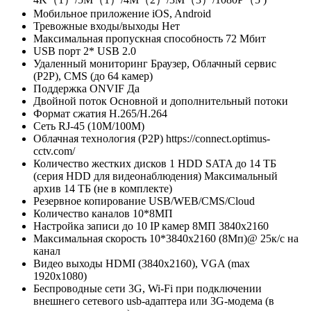
Мобильное приложение
iOS, Android
Тревожные входы/выходы
Нет
Максимальная пропускная способность
72 Мбит
USB порт
2* USB 2.0
Удаленный мониторинг
Браузер, Облачный сервис
(P2P), CMS (до 64 камер)
Поддержка ONVIF
Да
Двойной поток
Основной и дополнительный потоки
Формат сжатия
H.265/H.264
Сеть
RJ-45 (10M/100M)
Облачная технология (P2P)
https://connect.optimus-
cctv.com/
Количество жестких дисков
1 HDD SATA до 14 ТБ
(серия HDD для видеонаблюдения) Максимальный
архив 14 ТБ (не в комплекте)
Резервное копирование
USB/WEB/CMS/Cloud
Количество каналов
10*8МП
Настройка записи
до 10 IP камер 8МП 3840х2160
Максимальная скорость
10*3840х2160 (8Мп)@ 25к/с на
канал
Видео выходы
HDMI (3840х2160), VGA (max
1920х1080)
Беспроводные сети
3G, Wi-Fi при подключении
внешнего сетевого usb-адаптера или 3G-модема (в