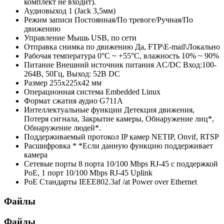
комплект не входит).
Аудиовыход
1 (Jack 3,5мм)
Режим записи
Постоянная/По тревоге/Ручная/По
движению
Управление
Мышь USB, по сети
Отправка снимка по движению
Да, FTP\E-mail\Локально
Рабочая температура
0°С ~ +55°С, влажность 10% ~ 90%
Питание
Внешний источник питания AC/DC Вход:100-
264В, 50Гц, Выход: 52В DC
Размер
255х225х42 мм
Операционная система
Embedded Linux
Формат сжатия аудио
G711A
Интеллектуальные функции
Детекция движения,
Потеря сигнала, Закрытие камеры, Обнаружение лиц*,
Обнаружение людей*.
Поддерживаемый протокол IP камер
NETIP, Onvif, RTSP
Расшифровка *
*Если данную функцию поддерживает
камера
Сетевые порты
8 порта 10/100 Mbps RJ-45 с поддержкой
PoE, 1 порт 10/100 Mbps RJ-45 Uplink
PoE Стандарты
IEEE802.3af /at Power over Ethernet
Файлы
Файлы