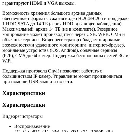
гарантируют HDMI и VGA выходы.
Возможность хранения большого архива данных
обеспечивает форматы сжатия видео H.264/H.265 и поддержка
1 HDD SATA до 14 ТБ (серия HDD для видеонаблюдения)
Максимальный архив 14 ТБ (не в комплекте). Резервное
копирование может производиться через USB, WEB, CMS и
облачные сервисы. Видеорегистратор обладает широкими
возможностями удаленного мониторинга: интернет-браузер,
мобильные устройства (iOS, Android), облачные сервисы
(P2P), CMS до 64 камер. Поддержка беспроводных сетей 3G и
WiFi.
Поддержка протокола Onvif позволяет работать с
большинством IP-камер. Управление может производиться
при помощи USB-мыши и по сети.
Характеристики
Характеристики
Видеорегистраторы
Воспроизведение
4K（1）/5M（1）/4M（2）/3M（3）/1080P（5 )