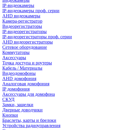
Видеокамеры
IP-видеокамеры
IP-видеокамеры проф. серии
AHD видеокамеры
Камера-регистратор
Видеорегистраторы
IP-видеорегистраторы
IP-видеорегистраторы проф. серии
AHD видеорегистраторы
Сетевое оборудование
Коммутаторы
Аксессуары
Точка доступа и роутеры
Кабель / Материалы
Видеодомофоны
AHD домофония
Аналоговая домофония
IP домофония
Аксессуары для домофона
СКУД
Замки, защелки
Дверные доводчики
Кнопки
Браслеты, карты и брелоки
Устройства радиоуправления