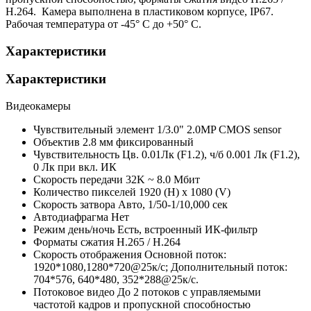
H.264. Камера выполнена в пластиковом корпусе, IP67.
Рабочая температура от -45° С до +50° С.
Характеристики
Характеристики
Видеокамеры
Чувствительный элемент
1/3.0" 2.0MP CMOS sensor
Объектив
2.8 мм фиксированный
Чувствительность
Цв. 0.01Лк (F1.2), ч/б 0.001 Лк (F1.2),
0 Лк при вкл. ИК
Скорость передачи
32K ~ 8.0 Мбит
Количество пикселей
1920 (H) x 1080 (V)
Скорость затвора
Авто, 1/50-1/10,000 сек
Автодиафрагма
Нет
Режим день/ночь
Есть, встроенный ИК-фильтр
Форматы сжатия
H.265 / H.264
Скорость отображения
Основной поток:
1920*1080,1280*720@25к/с; Дополнительный поток:
704*576, 640*480, 352*288@25к/с.
Потоковое видео
До 2 потоков с управляемыми
частотой кадров и пропускной способностью