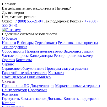
Нальчик
Вы действительно находитесь в Нальчик?
Да, все верно
Нет, сменить регион
Офис:
+7 (800) 555-21-04
Тех.поддержка: Россия -
+7 (800)
555-04-41
Надежные системы безопасности
О бренде
Новости
Вебинары
Сертификаты
Реализованные проекты
Тех. поддержка
Сброс пароля
Памятка пользователю
Видеоинструкции
Частые вопросы
Калькуляторы
Реестр прошивок камер
Optimus
Контакты
Сервис
Сервисное обслуживание
Проверка статуса ремонта
Гарантийные обязательства
Контакты
Стать дилером
Онлайн-видео
Скачать
Прошивки и ПО
Документация
Маркетинговые материалы
Центр загрузок
Программы
Контакты
Где купить
Заказать звонок
Доставка
Контакты поддержки
Каталог