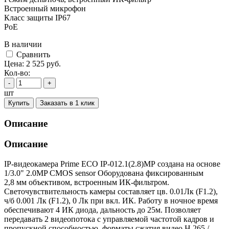
Встроенный микрофон
Класс защиты IР67
PoE
В наличии
Cравнить
Цена:
2 525
руб.
Кол-во:
-
+
шт
Купить
Заказать в 1 клик
Описание
Описание
IP-видеокамера Prime ECO IP-012.1(2.8)MP создана на основе
1/3.0" 2.0MP CMOS sensor Оборудована фиксированным
2,8 мм объективом, встроенным ИК-фильтром.
Светочувствительность камеры составляет цв. 0.01Лк (F1.2),
ч/б 0.001 Лк (F1.2), 0 Лк при вкл. ИК. Работу в ночное время
обеспечивают 4 ИК диода, дальность до 25м. Позволяет
передавать 2 видеопотока с управляемой частотой кадров и
пропускной способностью, форматы сжатия видео H.265 /