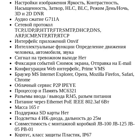
Настройки изображения
Яркость, Контрастность,
Насыщенность, Затвор, HLC, BLC, Режим День/Ночь,
3D и 2D DNR
Аудио сжатие
G711A
Сетевой протокол
TCP,UDP,IP,HTTP,FTP,SMTP,DHCP,DNS,
ARP,ICMP,NTP,RTP,RTCP
Интерфейс приложений
Onvif
Интеллектуальные функции
Определение движения
человека, автомобиля, звука
Сигнал на тревожном выходе
Нет
Фиксация событий
Снимок экрана, Отправка на E-mail
Конфигурация
Web интерфейс, Prime VMS
Браузер
MS Internet Explorer, Opera, Mozilla Firefox, Safari,
Chrome
Облачный сервис P2P
IPEYE
Процессор и Память
MC6321
Разъемы ввода / вывода
RJ45, разъем питания
Питание через Ethernet
PoE IEEE 802.3af 6Вт
Масса
165 г
Поддержка SD карты
Нет
Подсветка
4 ИК-диода, дальность до 25м
Совместимость с монтажной коробкой
JB-100 JB-125 JB-
05 PB-01
Корпус, класс защиты
Пластик, IP67