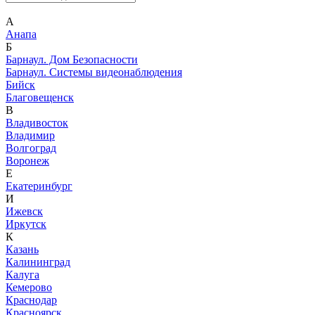
А
Анапа
Б
Барнаул. Дом Безопасности
Барнаул. Системы видеонаблюдения
Бийск
Благовещенск
В
Владивосток
Владимир
Волгоград
Воронеж
Е
Екатеринбург
И
Ижевск
Иркутск
К
Казань
Калининград
Калуга
Кемерово
Краснодар
Красноярск